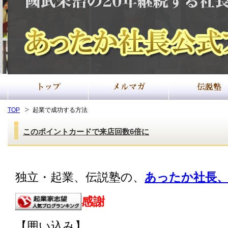
TOP
起業で成功する方法
このポイントカードで来店回数6倍に
独立・起業、伝説塾の、
あったか社長、
感謝
【囲い込み】