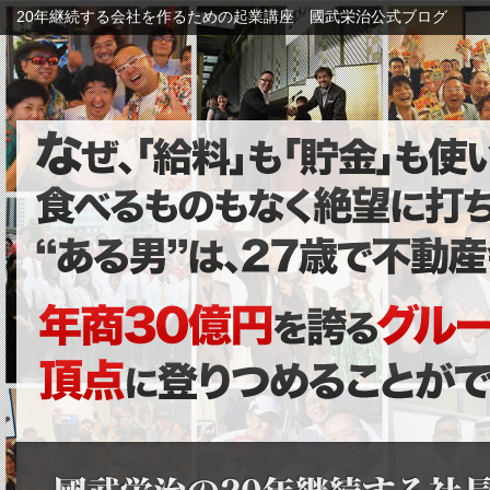
20年継続する会社を作るための起業講座 國武栄治公式ブログ