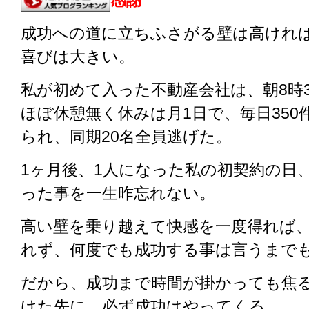
感謝
成功への道に立ちふさがる壁は高けれ
喜びは大きい。
私が初めて入った不動産会社は、朝8時3
ほぼ休憩無く休みは月1日で、毎日350
られ、同期20名全員逃げた。
1ヶ月後、1人になった私の初契約の日
った事を一生昨忘れない。
高い壁を乗り越えて快感を一度得れば
れず、何度でも成功する事は言うまで
だから、成功まで時間が掛かっても焦
けた先に、必ず成功はやってくる。