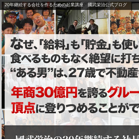
20年継続する会社を作るための起業講座 國武栄治公式ブログ