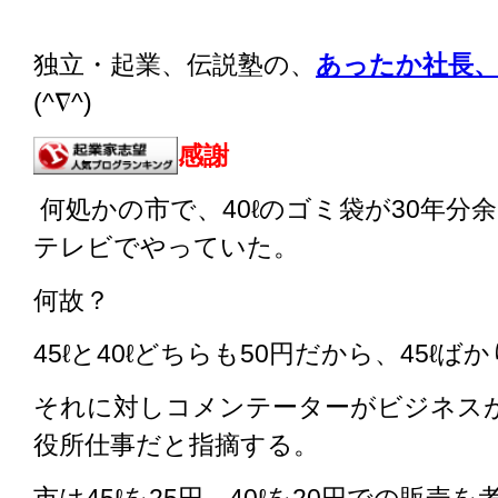
独立・起業、伝説塾の、
あったか社長、
(^∇^)
感謝
何処かの市で、40ℓのゴミ袋が30年分
テレビでやっていた。
何故？
45ℓと40ℓどちらも50円だから、45ℓ
それに対しコメンテーターがビジネス
役所仕事だと指摘する。