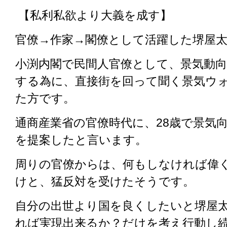
【私利私欲より大義を成す】
官僚→作家→閣僚として活躍した堺屋
小渕内閣で民間人官僚として、景気動
する為に、直接街を回って聞く景気ウ
た方です。
通商産業省の官僚時代に、28歳で景気
を提案したと言います。
周りの官僚からは、何もしなければ偉
けと、猛反対を受けたそうです。
自分の出世より国を良くしたいと堺屋
れば実現出来るか？だけを考え行動し