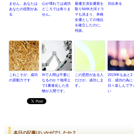
ません、あなたは
心が壊れては成功
最優主演女優賞を
功出来る
あなたの役割があ
どころでは有りま
取りNHK大河ドラ
る
せん。
マも決まり、本格
女優としての地位
を確立したのに、
何故。
これこそが、成功
AIで人間は不要に
この思想がある人
2019年もあと2
の原動力です
なるのか？地球上
だけが、成功しま
日、成功の為に
で1番進化した生
す。
日々楽しんで下
物が人間です。
い
本日の記事はいかがでしたか？