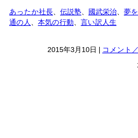
あったか社長
、
伝説塾
、
國武栄治
、
夢
通の人
、
本気の行動
、
言い訳人生
2015年3月10日 |
コメント／